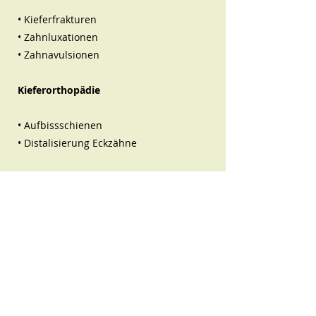
• Kieferfrakturen
• Zahnluxationen
• Zahnavulsionen
Kieferorthopädie
• Aufbissschienen
• Distalisierung Eckzähne
Prophylaxeberatung inkl.
Fütterungsberatung und Zahnpflege
• bei Hund, Katze und kleinen Heimtieren
• Einschätzung des Gebisses bei Welpen
und Junghunden
Gingivitis/ Stomatitis bei der Katze