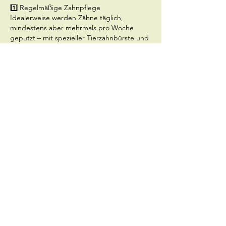
1️⃣ R
egelmäßige Zahnpflege
Idealerweise werden Zähne täglich,
mindestens aber mehrmals pro Woche
geputzt – mit spezieller Tierzahnbürste und
-zahnpasta. Normale Zahnpasta für
Menschen ist ungeeignet und kann
schaden.
2️⃣ Auf Warnsignale achten
Mundgeruch, gerötetes Zahnfleisch,
Zahnstein oder vermehrtes Speicheln sind
keine „Alterserscheinungen“, sondern
Hinweise auf Zahnerkrankungen. Früh
erkannt, lassen sich viele Probleme gut
behandeln.
3️⃣ Geeignetes Futter & Kauartikel
Hochwertiges Futter, Zahnpflege-Snacks
oder spezielle Kauartikel können helfen,
Zahnbelag zu reduzieren. Wichtig: Sie
ersetzen nicht die Zahnpflege, sind aber
eine sinnvolle Ergänzung.
4️⃣ Regelmäßige tierärztliche Kontrollen
Beim Gesundheits-Check sollten Zähne und